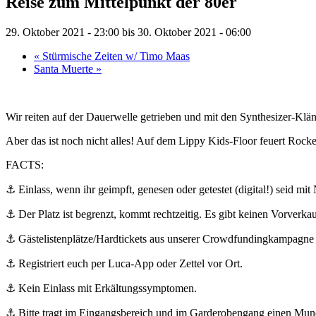
Reise zum Mittelpunkt der 80er
29. Oktober 2021 - 23:00
bis
30. Oktober 2021 - 06:00
«
Stürmische Zeiten w/ Timo Maas
Santa Muerte
»
Wir reiten auf der Dauerwelle getrieben und mit den Synthesizer-Kl
Aber das ist noch nicht alles! Auf dem Lippy Kids-Floor feuert Rock
FACTS:
⚓️ Einlass, wenn ihr geimpft, genesen oder getestet (digital!) seid 
⚓️ Der Platz ist begrenzt, kommt rechtzeitig. Es gibt keinen Vorverkau
⚓️ Gästelistenplätze/Hardtickets aus unserer Crowdfundingkampagne u
⚓️ Registriert euch per Luca-App oder Zettel vor Ort.
⚓️ Kein Einlass mit Erkältungssymptomen.
⚓️
Bitte tragt im Eingangsbereich und im Garderobengang einen Mu