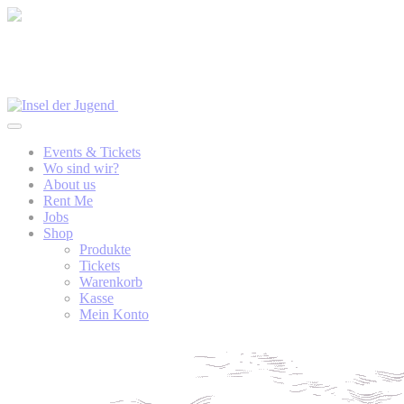
Events & Tickets
Wo sind wir?
About us
Rent Me
Jobs
Shop
Produkte
Tickets
Warenkorb
Kasse
Mein Konto