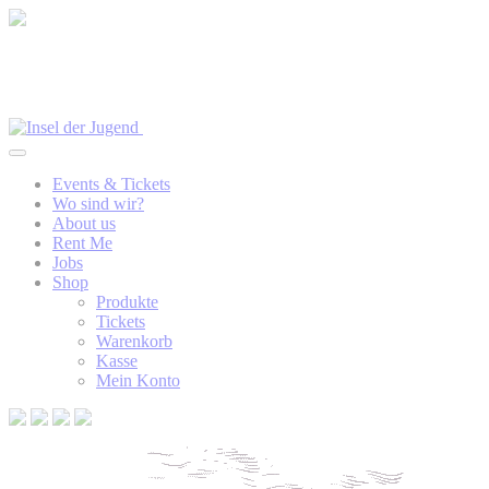
Events & Tickets
Wo sind wir?
About us
Rent Me
Jobs
Shop
Produkte
Tickets
Warenkorb
Kasse
Mein Konto