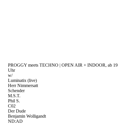
PROGGY meets TECHNO | OPEN AIR + INDOOR, ab 19
Uhr
w/
Luminatix (live)
Herr Nimmersatt
Schender
M.S.T.
Phil S.
C02
Der Dude
Benjamin Wolligandt
ND:AD