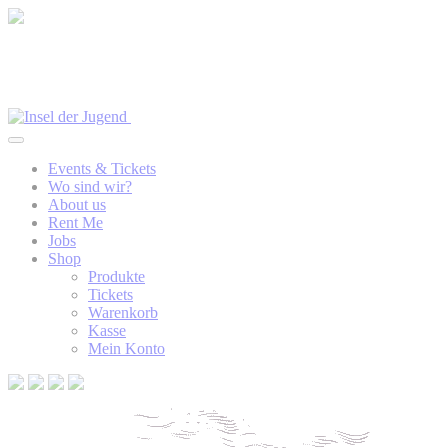
Events & Tickets
Wo sind wir?
About us
Rent Me
Jobs
Shop
Produkte
Tickets
Warenkorb
Kasse
Mein Konto