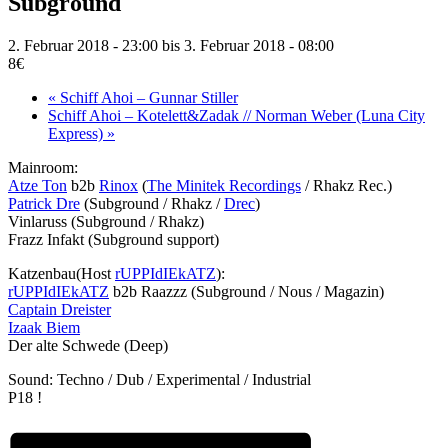
Subground
2. Februar 2018 - 23:00
bis
3. Februar 2018 - 08:00
8€
«
Schiff Ahoi – Gunnar Stiller
Schiff Ahoi – Kotelett&Zadak // Norman Weber (Luna City
Express)
»
Mainroom:
Atze Ton
b2b
Rinox
(
The Minitek Recordings
/ Rhakz Rec.)
Patrick Dre
(Subground / Rhakz /
Drec
)
Vinlaruss (Subground / Rhakz)
Frazz Infakt (Subground support)
Katzenbau(Host
rUPPIdIEkATZ
):
rUPPIdIEkATZ
b2b Raazzz (Subground / Nous / Magazin)
Captain Dreister
Izaak Biem
Der alte Schwede (Deep)
Sound: Techno / Dub / Experimental / Industrial
P18 !