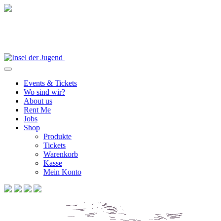
Events & Tickets
Wo sind wir?
About us
Rent Me
Jobs
Shop
Produkte
Tickets
Warenkorb
Kasse
Mein Konto