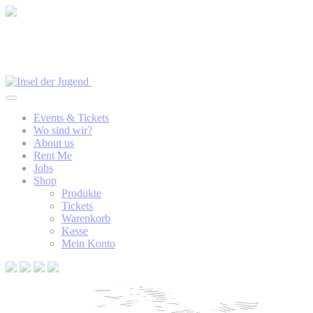
Events & Tickets
Wo sind wir?
About us
Rent Me
Jobs
Shop
Produkte
Tickets
Warenkorb
Kasse
Mein Konto