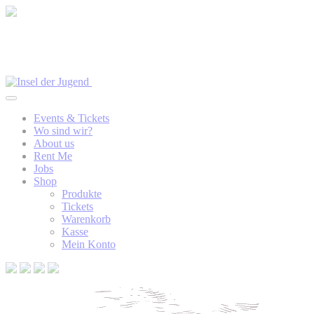
Events & Tickets
Wo sind wir?
About us
Rent Me
Jobs
Shop
Produkte
Tickets
Warenkorb
Kasse
Mein Konto