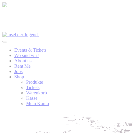
Events & Tickets
Wo sind wir?
About us
Rent Me
Jobs
Shop
Produkte
Tickets
Warenkorb
Kasse
Mein Konto