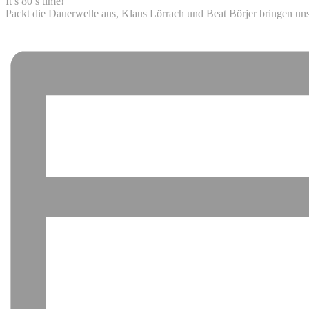
It’s 80’s time!
Packt die Dauerwelle aus, Klaus Lörrach und Beat Börjer bringen uns