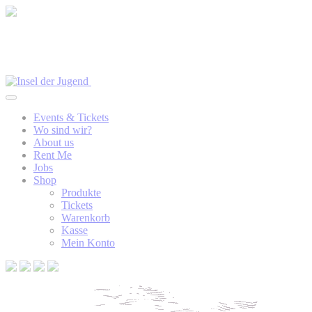
Events & Tickets
Wo sind wir?
About us
Rent Me
Jobs
Shop
Produkte
Tickets
Warenkorb
Kasse
Mein Konto