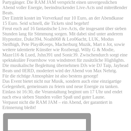
Partygänger. Die RAM JAM verspricht einen unvergesslichen
Abend voller Energie, beeindruckender Live-Acts und mitreißender
Beats.
Der Eintritt kostet im Vorverkauf nur 10 Euro, an der Abendkasse
15 Euro. Seid schnell, die Tickets sind begehrt!
Freut euch auf 16 fantastische Live-Acts, die insgesamt über sieben
Stunden lang für Stimmung sorgen. Mit dabei sind unter anderem
Hypnotize, Duke394, Noah068 & Leo06acht, LUK, Modus
Steifhigh, Pete Play4Keeps, Macherburg Muzik, Mart n Jot, sowie
weitere talentierte Künstler wie Rozbengl, Willy G & Modie,
Maze116 & Lued, Jxhn391 und Sonic39. Zwischendurch sorgt eine
spektakuläre Feuershow von windstreet für zusätzliche Highlights.
Die musikalische Begleitung übernehmen DJs wie DJ Taip, Jayhead
Beats und 0ERD, moderiert wird der Abend von Max Nehrig.
Für die richtige Atmosphäre ist also bestens gesorgt!
Das Event bietet nicht nur Musik, sondern auch eine einzigartige
Gelegenheit, gemeinsam zu feiern und neue Energie zu tanken.
Einlass ist 16:30, die Veranstaltung beginnt um 17 Uhr und endet
nach etwa sieben Stunden voller Spaß und guter Laune.
Verpasst nicht die RAM JAM – ein Abend, der garantiert in
Erinnerung bleibt!