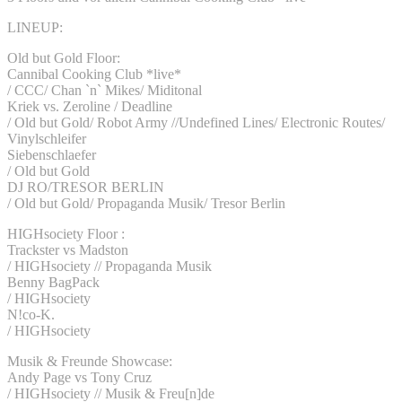
LINEUP:
Old but Gold Floor:
Cannibal Cooking Club *live*
/ CCC/ Chan `n` Mikes/ Miditonal
Kriek vs. Zeroline / Deadline
/ Old but Gold/ Robot Army //Undefined Lines/ Electronic Routes/
Vinylschleifer
Siebenschlaefer
/ Old but Gold
DJ RO/TRESOR BERLIN
/ Old but Gold/ Propaganda Musik/ Tresor Berlin
HIGHsociety Floor :
Trackster vs Madston
/ HIGHsociety // Propaganda Musik
Benny BagPack
/ HIGHsociety
N!co-K.
/ HIGHsociety
Musik & Freunde Showcase:
Andy Page vs Tony Cruz
/ HIGHsociety // Musik & Freu[n]de