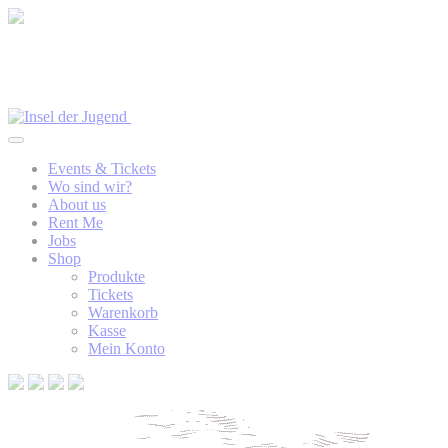
Events & Tickets
Wo sind wir?
About us
Rent Me
Jobs
Shop
Produkte
Tickets
Warenkorb
Kasse
Mein Konto