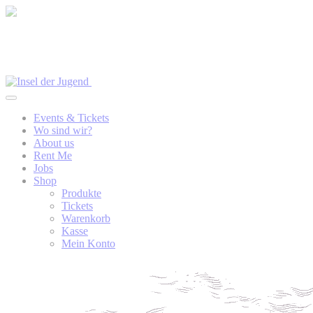
Events & Tickets
Wo sind wir?
About us
Rent Me
Jobs
Shop
Produkte
Tickets
Warenkorb
Kasse
Mein Konto