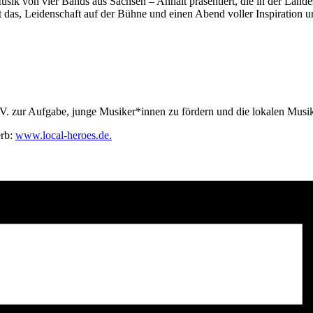
ik von vier Bands aus Sachsen – Anhalt präsentiert, die in der Lande
 das, Leidenschaft auf der Bühne und einen Abend voller Inspiration un
 e.V. zur Aufgabe, junge Musiker*innen zu fördern und die lokalen Mus
erb:
www.local-heroes.de.