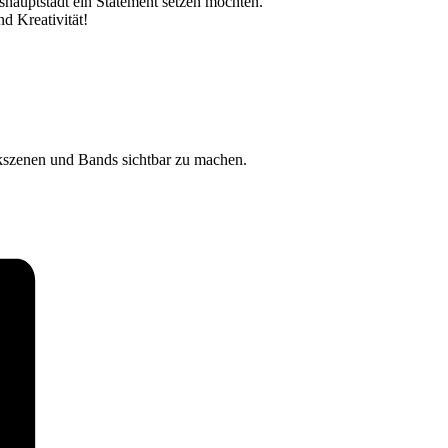
shauptstadt ein Statement setzen möchten.
d Kreativität!
ikszenen und Bands sichtbar zu machen.