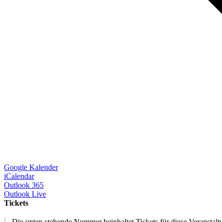
Google Kalender
iCalendar
Outlook 365
Outlook Live
Tickets
Die unten stehende Nummer beinhaltet Tickets für diese Veransta