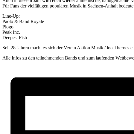
Auch in diesem Jahr wird euch wieder authentische, handgemachte Mus
Für Fans der vielfältigen populären Musik in Sachsen-Anhalt bedeutet
Line-Up:
Paolo & Band Royale
Plogo
Peak Inc.
Deepest Fish
Seit 28 Jahren macht es sich der Verein Aktion Musik / local heroes
Alle Infos zu den teilnehmenden Bands und zum laufenden Wettbew