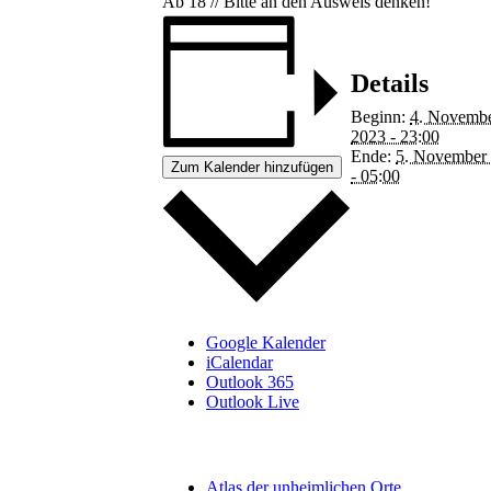
Ab 18 // Bitte an den Ausweis denken!
Details
Beginn:
4. Novemb
2023 - 23:00
Ende:
5. November
Zum Kalender hinzufügen
- 05:00
Google Kalender
iCalendar
Outlook 365
Outlook Live
Atlas der unheimlichen Orte