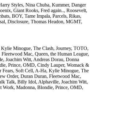
 Harry Styles, Nina Chuba, Kummer, Danger
enix, Giant Rooks, Fred again.., Roosevelt,
bats, BOY, Tame Impala, Parcels, Rikas,
gsal, Disclosure, Thomas Headon, MGMT,
a, Kylie Minogue, The Clash, Journey, TOTO,
, Fleetwood Mac, Queen, the Human League,
lle, Joachim Witt, Andreas Dorau, Donna
ondie, Prince, OMD, Cindy Lauper, Womack &
 Fears, Soft Cell, A-Ha, Kylie Minogue, The
New Order, Duran Duran, Fleetwood Mac,
Talk, Billy Idol, Alphaville, Joachim Witt,
At Work, Madonna, Blondie, Prince, OMD,