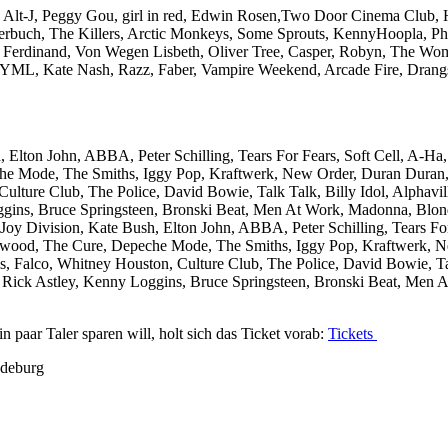
, Alt-J, Peggy Gou, girl in red, Edwin Rosen,Two Door Cinema Club,
derbuch, The Killers, Arctic Monkeys, Some Sprouts, KennyHoopla, Pho
Ferdinand, Von Wegen Lisbeth, Oliver Tree, Casper, Robyn, The Wom
SYML, Kate Nash, Razz, Faber, Vampire Weekend, Arcade Fire, Dran
 Elton John, ABBA, Peter Schilling, Tears For Fears, Soft Cell, A-H
he Mode, The Smiths, Iggy Pop, Kraftwerk, New Order, Duran Duran
ulture Club, The Police, David Bowie, Talk Talk, Billy Idol, Alphavi
ggins, Bruce Springsteen, Bronski Beat, Men At Work, Madonna, Bl
Division, Kate Bush, Elton John, ABBA, Peter Schilling, Tears For
ywood, The Cure, Depeche Mode, The Smiths, Iggy Pop, Kraftwerk, 
Falco, Whitney Houston, Culture Club, The Police, David Bowie, Talk 
Rick Astley, Kenny Loggins, Bruce Springsteen, Bronski Beat, Men 
n paar Taler sparen will, holt sich das Ticket vorab:
Tickets
gdeburg