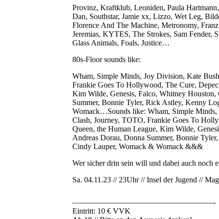
Provinz, Kraftklub, Leoniden, Paula Hartmann
Dan, Southstar, Jamie xx, Lizzo, Wet Leg, Bil
Florence And The Machine, Metronomy, Franz 
Jeremias, KYTES, The Strokes, Sam Fender, 
Glass Animals, Foals, Justice…
80s-Floor sounds like:
Wham, Simple Minds, Joy Division, Kate Bush,
Frankie Goes To Hollywood, The Cure, Depec
Kim Wilde, Genesis, Falco, Whitney Houston, C
Summer, Bonnie Tyler, Rick Astley, Kenny Lo
Womack…Sounds like: Wham, Simple Minds, Joy 
Clash, Journey, TOTO, Frankie Goes To Holl
Queen, the Human League, Kim Wilde, Genesis, 
Andreas Dorau, Donna Summer, Bonnie Tyler, 
Cindy Lauper, Womack & Womack &&&
Wer sicher drin sein will und dabei auch noch ei
Sa. 04.11.23 // 23Uhr // Insel der Jugend // Ma
——————————————————-
Eintritt: 10 € VVK