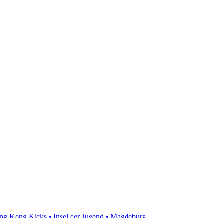
ing Kong Kicks • Insel der Jugend • Magdeburg