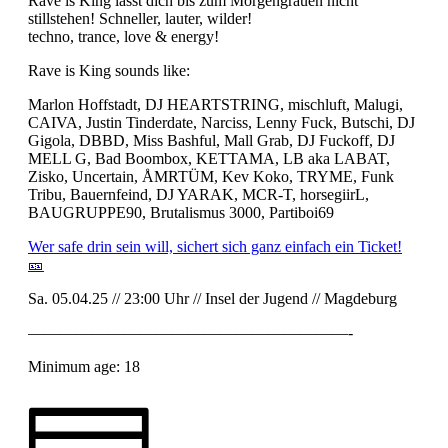
Rave is King lässt dich bis zum Morgengrauen nicht
stillstehen! Schneller, lauter, wilder!
techno, trance, love & energy!
Rave is King sounds like:
Marlon Hoffstadt, DJ HEARTSTRING, mischluft, Malugi,
CAIVA, Justin Tinderdate, Narciss, Lenny Fuck, Butschi, DJ
Gigola, DBBD, Miss Bashful, Mall Grab, DJ Fuckoff, DJ
MELL G, Bad Boombox, KETTAMA, LB aka LABAT,
Zisko, Uncertain, ÅMRTÜM, Kev Koko, TRYME, Funk
Tribu, Bauernfeind, DJ YARAK, MCR-T, horsegiirL,
BAUGRUPPE90, Brutalismus 3000, Partiboi69
Wer safe drin sein will, sichert sich ganz einfach ein Ticket!
🎫
Sa. 05.04.25 // 23:00 Uhr // Insel der Jugend // Magdeburg
————————————————————-
Minimum age: 18