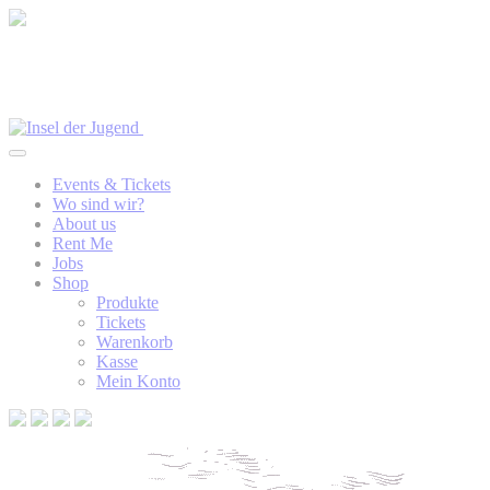
Events & Tickets
Wo sind wir?
About us
Rent Me
Jobs
Shop
Produkte
Tickets
Warenkorb
Kasse
Mein Konto