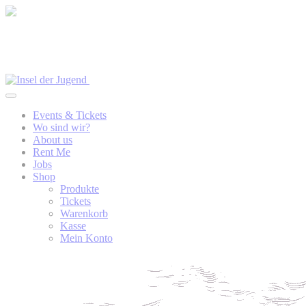
Events & Tickets
Wo sind wir?
About us
Rent Me
Jobs
Shop
Produkte
Tickets
Warenkorb
Kasse
Mein Konto