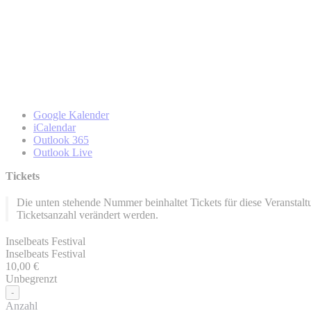
Google Kalender
iCalendar
Outlook 365
Outlook Live
Tickets
Die unten stehende Nummer beinhaltet Tickets für diese Veransta
Ticketsanzahl verändert werden.
Inselbeats Festival
Inselbeats Festival
10,00
€
Unbegrenzt
Verringern
-
der
Anzahl