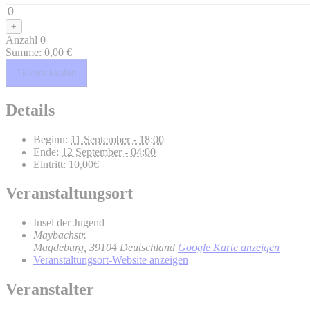
Ticketanzahl
für
Inselbeats
Erhöhe
+
Festival
die
Anzahl
0
Ticketsanzahl
Summe:
0,00
€
für
Inselbeats
Tickets kaufen
Festival
Details
Beginn:
11 September - 18:00
Ende:
12 September - 04:00
Eintritt:
10,00€
Veranstaltungsort
Insel der Jugend
Maybachstr.
Magdeburg
,
39104
Deutschland
Google Karte anzeigen
Veranstaltungsort-Website anzeigen
Veranstalter