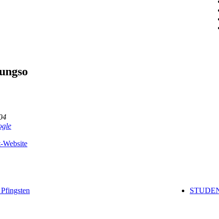
tungso
04
gle
t-Website
fingsten
STUDENT 