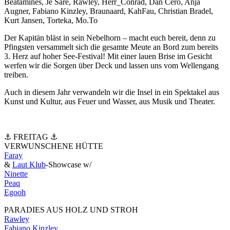
Beatamines, Je Saré, Rawley, Herr_Conrad, Dan Cero, Anja
Augner, Fabiano Kinzley, Braunaard, KahFau, Christian Bradel,
Kurt Jansen, Torteka, Mo.To
Der Kapitän bläst in sein Nebelhorn – macht euch bereit, denn zu
Pfingsten versammelt sich die gesamte Meute an Bord zum bereits
3. Herz auf hoher See-Festival! Mit einer lauen Brise im Gesicht
werfen wir die Sorgen über Deck und lassen uns vom Wellengang
treiben.
Auch in diesem Jahr verwandeln wir die Insel in ein Spektakel aus
Kunst und Kultur, aus Feuer und Wasser, aus Musik und Theater.
⚓️ FREITAG ⚓️
VERWUNSCHENE HÜTTE
Faray
&
Laut Klub
-Showcase w/
Ninette
Peaq
Egooh
PARADIES AUS HOLZ UND STROH
Rawley
Fabiano Kinzley