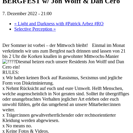
BERGFEST w/ Jon Wolff & Dan Cero
7. Dezember 2022 - 21:00
«
Light and Darkness with #Patrick Arbez #RO
Selective Perception
»
Der Sommer ist vorbei – der Mittwoch bleibt! Einmal im Monat
verkrümeln wir uns zum Bergfest nach drinnen und lassen von 21
bis 2 Uhr die Korken knallen in gewohnter Mittwochs-Manier
Diesmal heizen euch unsere Residents Jon Wolff und Dan
Cero ein!
RULES:
x Wir haben keinen Bock auf Rassismus, Sexismus und jegliche
Form von Diskriminierung.
x Nehmt Rücksicht auf euch und eure Umwelt. Helft Menschen,
welche augenscheinlich in Not geraten sind. Solltet ihr übergriffiges
oder unangebrachtes Verhalten jeglicher Art erleben oder euch
unwohl fühlen, gebt das umgehend an unsere Mitarbeiter:innen
weiter.
x Träger:innen gewaltverherrlichender oder rechtsorientierter
Kleidung werden abgewiesen.
x No means no.
x Keine Fotos & Videos.