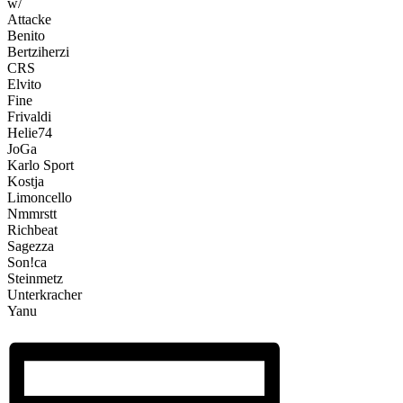
w/
Attacke
Benito
Bertziherzi
CRS
Elvito
Fine
Frivaldi
Helie74
JoGa
Karlo Sport
Kostja
Limoncello
Nmmrstt
Richbeat
Sagezza
Son!ca
Steinmetz
Unterkracher
Yanu