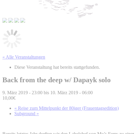
« Alle Veranstaltungen
Diese Veranstaltung hat bereits stattgefunden.
Back from the deep w/ Dapayk solo
9. März 2019 - 23:00
bis
10. März 2019 - 06:00
10,00€
«
Reise zum Mittelpunkt der 80iger (Frauentagsedition)
Subground
»
Bereits letztes Jahr durften wir den Labelchef von Mo’s Ferry zu ei