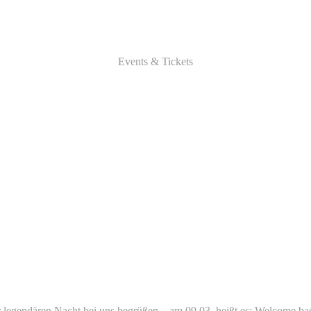
Events & Tickets
ner legendären Nacht bei uns begrüßen – am 09.03. heißt es: Welcome b