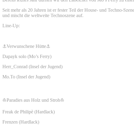
Seit mehr als 20 Jahren ist er fester Teil der House- und Techno-Sze
und mischt die weltweite Technoszene auf.
Line-Up:
⚓️
Verwunschene Hütte
⚓️
Dapayk solo (Mo’s Ferry)
Herr_Conrad (Insel der Jugend)
Mo.To (Insel der Jugend)
⛵️
Paradies aus Holz und Stroh
⛵️
Freak de Philipè (Hardlack)
Frenzen (Hardlack)