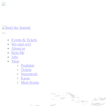
Events & Tickets
Wo sind wir?
About us
Rent Me
Jobs
Shop
Produkte
Tickets
Warenkorb
Kasse
Mein Konto