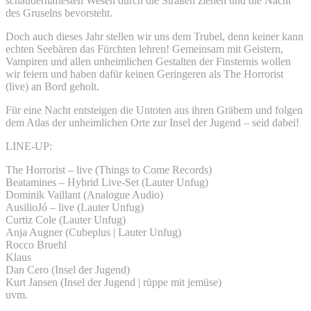
schauderhaftesten Wesen durch die Straßen ziehen und die Nacht
des Gruselns bevorsteht.
Doch auch dieses Jahr stellen wir uns dem Trubel, denn keiner kann
echten Seebären das Fürchten lehren! Gemeinsam mit Geistern,
Vampiren und allen unheimlichen Gestalten der Finsternis wollen
wir feiern und haben dafür keinen Geringeren als The Horrorist
(live) an Bord geholt.
Für eine Nacht entsteigen die Untoten aus ihren Gräbern und folgen
dem Atlas der unheimlichen Orte zur Insel der Jugend – seid dabei!
LINE-UP:
The Horrorist – live (Things to Come Records)
Beatamines – Hybrid Live-Set (Lauter Unfug)
Dominik Vaillant (Analogue Audio)
AusilioJó – live (Lauter Unfug)
Curtiz Cole (Lauter Unfug)
Anja Augner (Cubeplus | Lauter Unfug)
Rocco Bruehl
Klaus
Dan Cero (Insel der Jugend)
Kurt Jansen (Insel der Jugend | rüppe mit jemüse)
uvm.